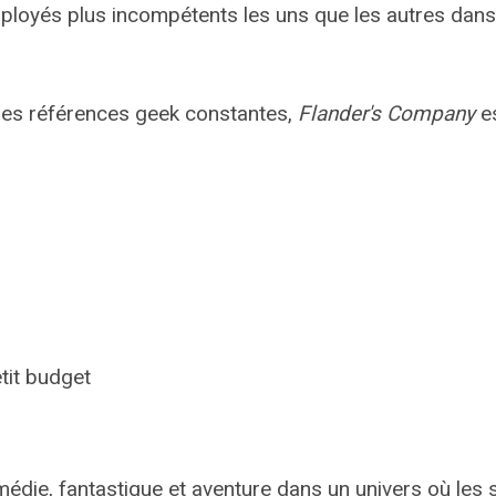
mployés plus incompétents les uns que les autres dan
ses références geek constantes,
Flander's Company
es
tit budget
die, fantastique et aventure dans un univers où les s