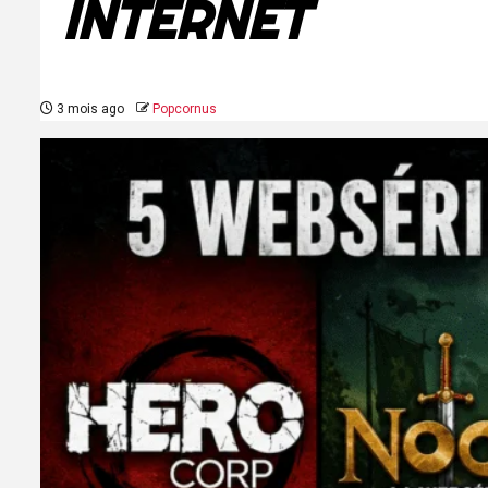
INTERNET
3 mois ago
Popcornus