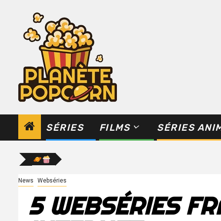
Skip
to
content
SÉRIES
FILMS
SÉRIES ANI
News
Webséries
5 WEBSÉRIES F