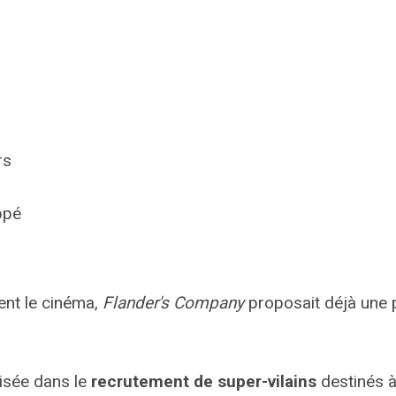
rs
ppé
ent le cinéma,
Flander's Company
proposait déjà une p
lisée dans le
recrutement de super-vilains
destinés à