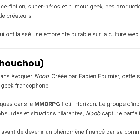
nce-fiction, super-héros et humour geek, ces product
de créateurs.
i ont laissé une empreinte durable sur la culture web.
chouchou)
 sans évoquer
Noob
. Créée par Fabien Fournier, cette
re geek francophone.
hiques dans le
MMORPG
fictif Horizon. Le groupe d'i
absurdes et situations hilarantes,
Noob
capture parfait
 avant de devenir un phénomène financé par sa comm