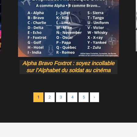
Alpha Bravo Foxtrot : soyez incollable
sur l’Alphabet du soldat au cinéma
1
2
3
4
5
›