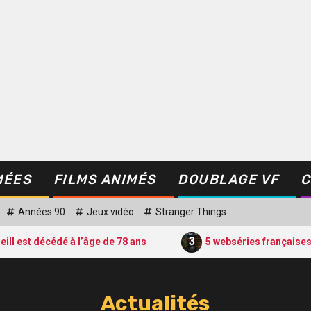
MÉES
FILMS ANIMÉS
DOUBLAGE VF
C
Années 90
Jeux vidéo
Stranger Things
3
st décédé à l’âge de 78 ans
5 webséries françaises culte
Actualités