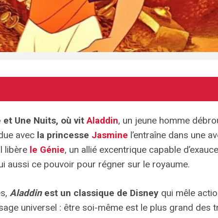
 et Une Nuits, où vit
Aladdin
, un jeune homme débrou
endue avec
la princesse
Jasmine
l’entraîne dans une a
 libère
le Génie
, un allié excentrique capable d’exauce
ui aussi ce pouvoir pour régner sur le royaume.
es,
Aladdin
est un classique de Disney
qui mêle actio
sage universel : être soi-même est le plus grand des t