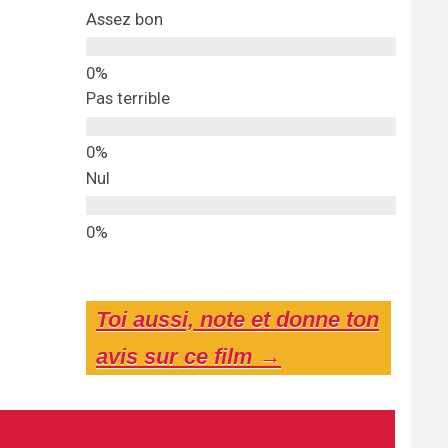
Assez bon
Pas terrible
Nul
Toi aussi, note et donne ton
avis sur ce film →