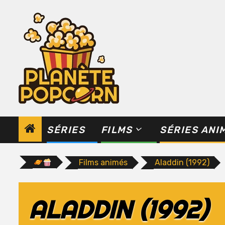
Skip
to
content
SÉRIES
FILMS
SÉRIES ANI
Films animés
Aladdin (1992)
ALADDIN (1992)