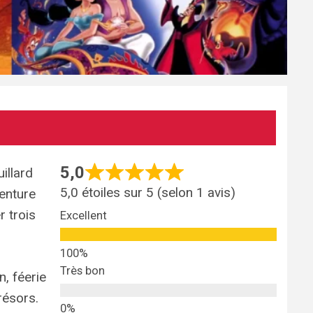
5,0
illard
5,0 étoiles sur 5 (selon 1 avis)
venture
r trois
Excellent
Très bon
n, féerie
résors.