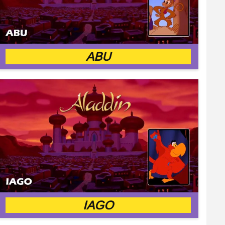
ABU
IAGO