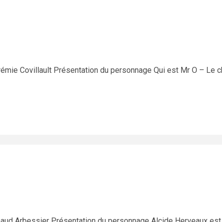
rémie Covillault Présentation du personnage Qui est Mr O – Le
naud Arbessier Présentation du personnage Alcide Herveaux est