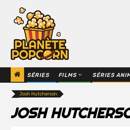
Skip
to
content
SÉRIES
FILMS
SÉRIES ANI
Josh Hutcherson
JOSH HUTCHERS