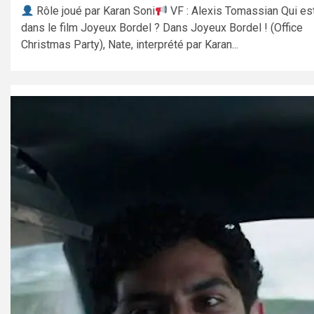
Rôle joué par Karan Soni
VF : Alexis Tomassian Qui es
dans le film Joyeux Bordel ? Dans Joyeux Bordel ! (Office
Christmas Party), Nate, interprété par Karan...