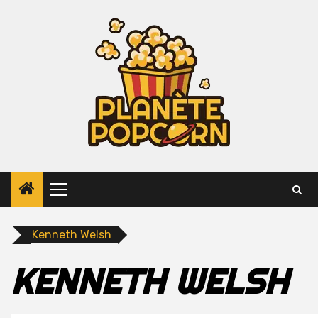
Skip
to
content
Primary
Menu
Kenneth Welsh
KENNETH WELSH