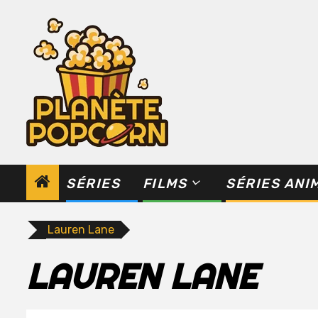
Skip
to
content
SÉRIES
FILMS
SÉRIES ANI
Lauren Lane
LAUREN LANE