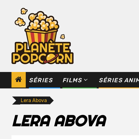
Skip
to
content
SÉRIES
FILMS
SÉRIES ANI
Lera Abova
LERA ABOVA