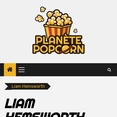
Skip
to
content
Primary
Menu
Liam Hemsworth
LIAM