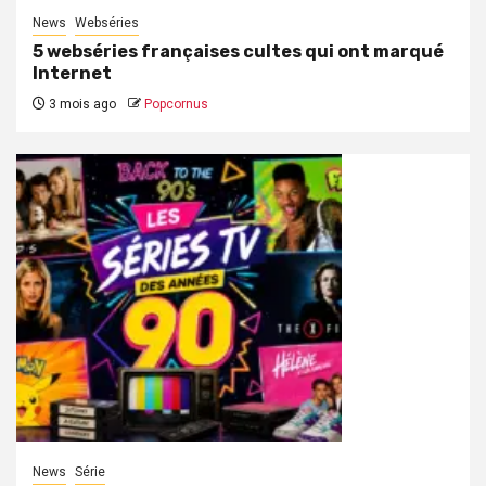
News
Webséries
5 webséries françaises cultes qui ont marqué
Internet
3 mois ago
Popcornus
News
Série