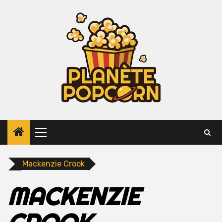
Skip
to
content
Primary
Menu
Mackenzie Crook
MACKENZIE