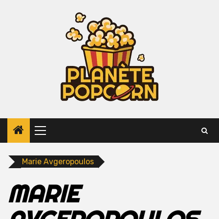
Skip
to
content
Primary
Menu
Marie Avgeropoulos
MARIE