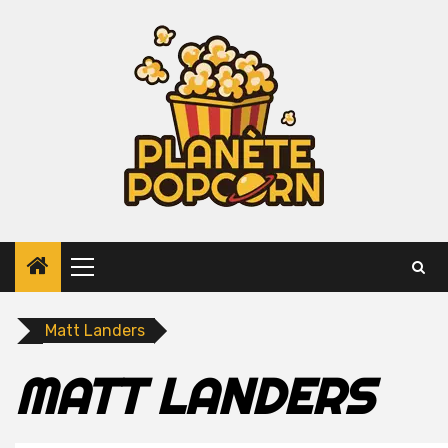
Skip
to
content
Primary
Menu
Matt Landers
MATT LANDERS