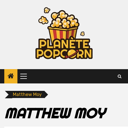
Skip
to
content
Primary
Menu
Matthew Moy
MATTHEW MOY