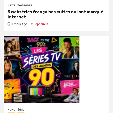
News
Webséries
5 webséries françaises cultes qui ont marqué
Internet
3 mois ago
Popcornus
News
Série