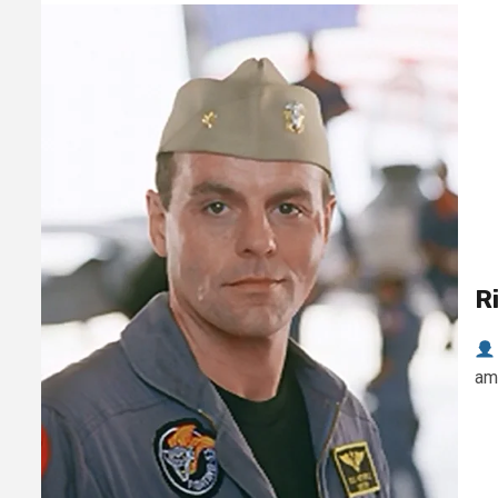
R
amé