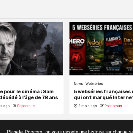
News
Webséries
e pour le cinéma : Sam
5 webséries françaises 
 décédé à l’âge de 78 ans
qui ont marqué Interne
s ago
Popcornus
3 mois ago
Popcornus
Planete-Popcorn : on vous raconte une histoire sur chaque sér