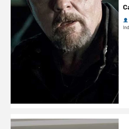
C
Ind