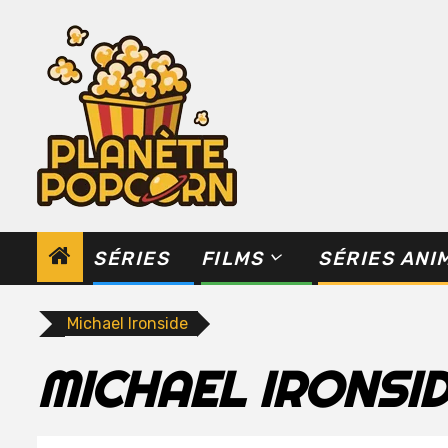
Skip
to
content
SÉRIES
FILMS
SÉRIES ANI
Michael Ironside
MICHAEL IRONSI