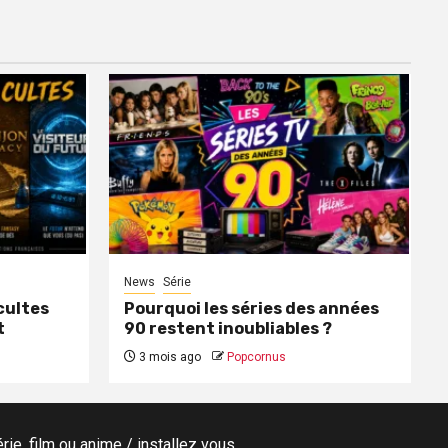
News
Série
cultes
Pourquoi les séries des années
t
90 restent inoubliables ?
3 mois ago
Popcornus
ie, film ou anime / installez vous