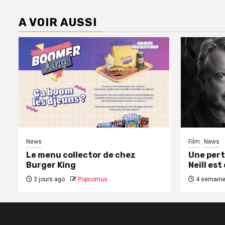
A VOIR AUSSI
News
Film
News
Le menu collector de chez
Une pert
Burger King
Neill est
3 jours ago
Popcornus
4 semaine