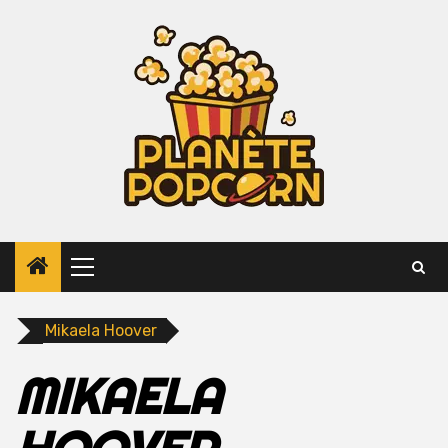
Skip
to
content
Primary
Menu
Mikaela Hoover
MIKAELA