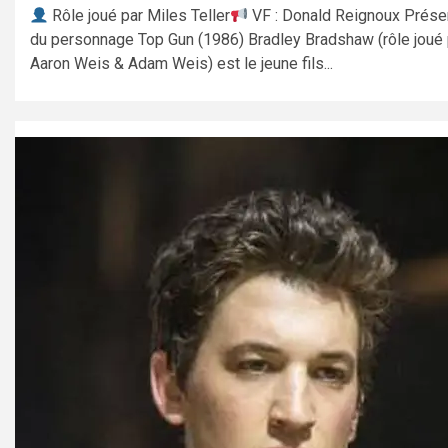
Rôle joué par Miles Teller
VF : Donald Reignoux Prése
du personnage Top Gun (1986) Bradley Bradshaw (rôle joué 
Aaron Weis & Adam Weis) est le jeune fils...