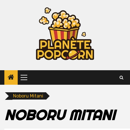
Skip
to
content
Primary
Menu
Noboru Mitani
NOBORU MITANI