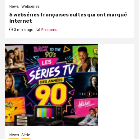
News
Webséries
5 webséries françaises cultes qui ont marqué
Internet
3 mois ago
Popcornus
News
Série