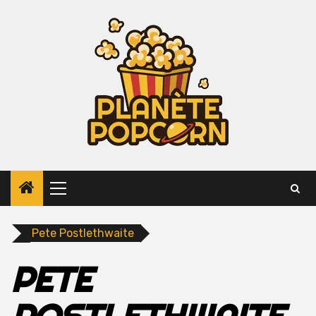
Skip
to
content
Primary
Menu
Pete Postlethwaite
PETE