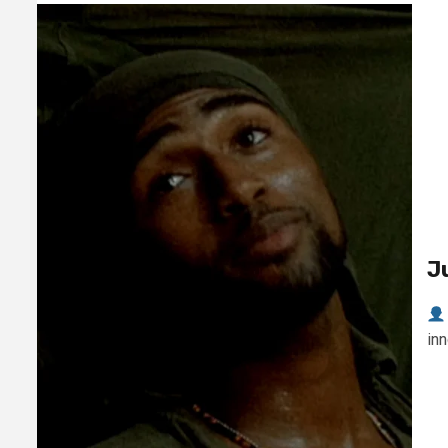
J
inn