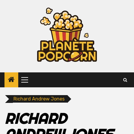
Skip
to
content
Primary
Menu
Richard Andrew Jones
RICHARD