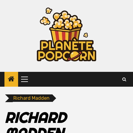
Skip
to
content
Primary
Menu
Richard Madden
RICHARD