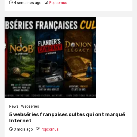
4 semaines ago
Popcornus
News
Webséries
5 webséries françaises cultes qui ont marqué
Internet
3 mois ago
Popcornus