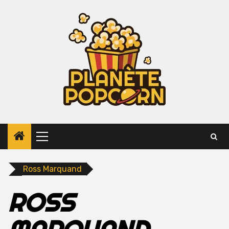
Skip
to
content
Primary
Menu
Ross Marquand
ROSS