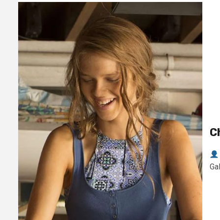
C
Gal