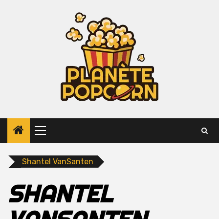
Skip
to
content
Primary
Menu
Shantel VanSanten
SHANTEL