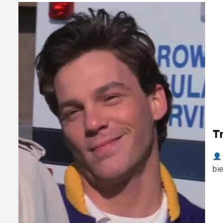
T
bie