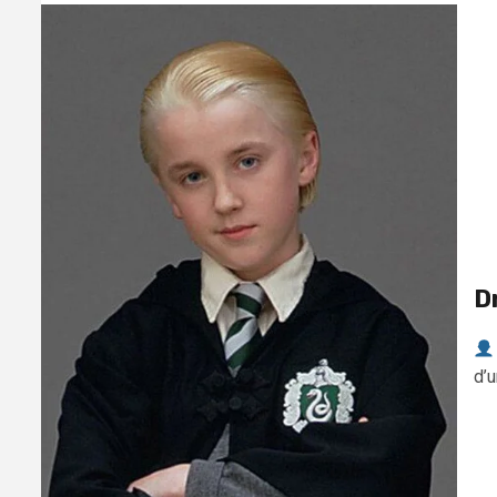
D
d’u