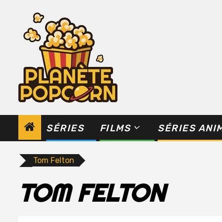
Skip
to
content
SÉRIES
FILMS
SÉRIES ANI
Tom Felton
TOM FELTON