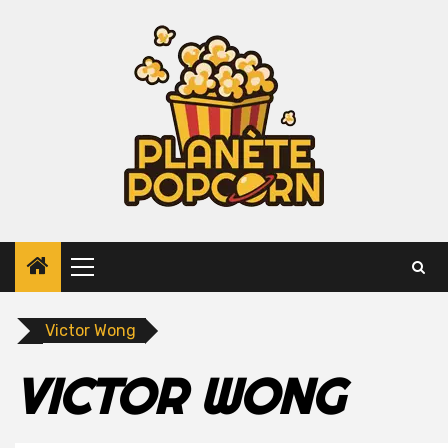
Skip
to
content
Primary
Menu
Victor Wong
VICTOR WONG