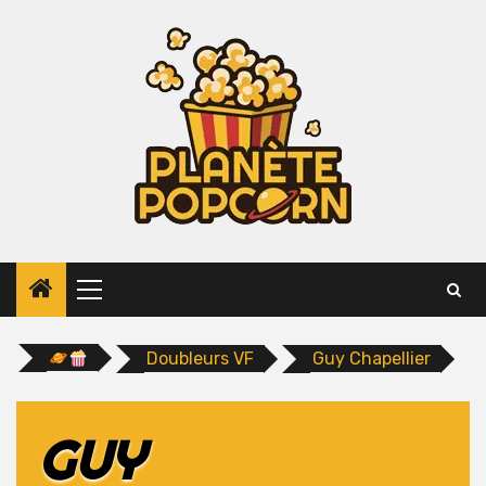
Skip
to
content
Primary
Menu
Doubleurs VF
Guy Chapellier
GUY