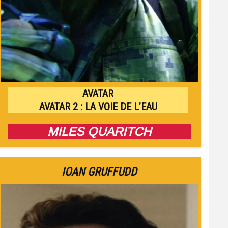
AVATAR
AVATAR 2 : LA VOIE DE L’EAU
MILES QUARITCH
IOAN GRUFFUDD