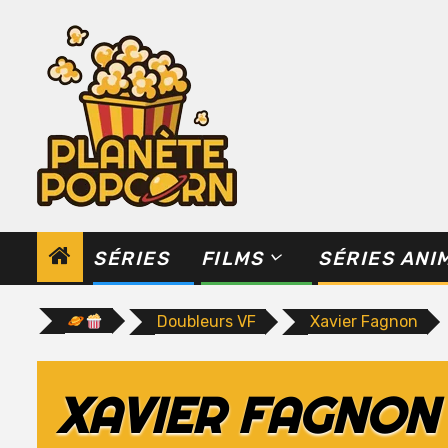
Skip
to
content
SÉRIES
FILMS
SÉRIES ANI
Doubleurs VF
Xavier Fagnon
XAVIER FAGNON