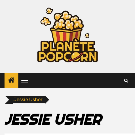
Skip
to
content
Primary
Menu
Jessie Usher
JESSIE USHER