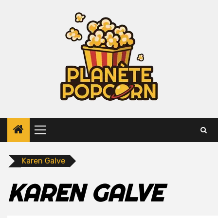
Skip
to
content
Primary
Menu
Karen Galve
KAREN GALVE