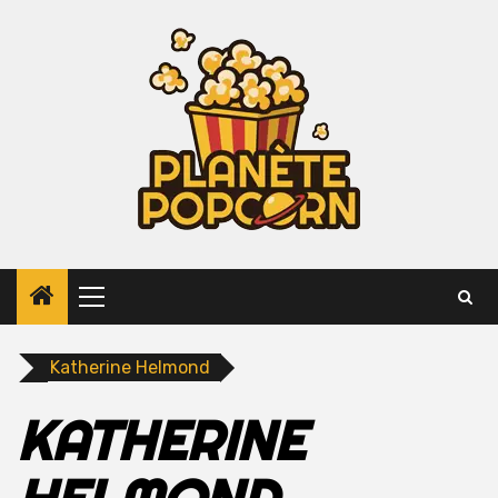
Skip
to
content
Primary
Menu
Katherine Helmond
KATHERINE