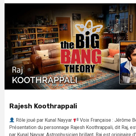
Rajesh Koothrappali
Rôle joué par Kunal Nayyar
Voix Française : Jérôme B
Présentation du personnage Rajesh Koothrappali, dit Raj, es
par Kunal Nayyar. Astrophysicien brillant, Raj est originaire d’