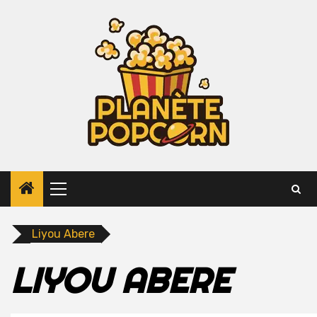
Skip
to
content
Primary
Menu
Liyou Abere
LIYOU ABERE