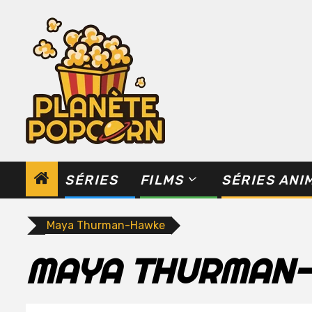
Skip
to
content
SÉRIES
FILMS
SÉRIES ANI
Maya Thurman-Hawke
MAYA THURMAN