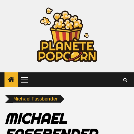
Skip
to
content
Primary
Menu
Michael Fassbender
MICHAEL