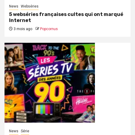
News
Webséries
5 webséries françaises cultes qui ont marqué
Internet
3 mois ago
Popcornus
News
Série