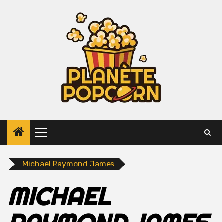
Skip
to
content
Primary
Menu
Michael Raymond James
MICHAEL