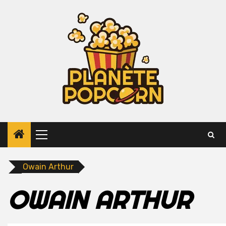
Skip
to
content
Primary
Menu
Owain Arthur
OWAIN ARTHUR