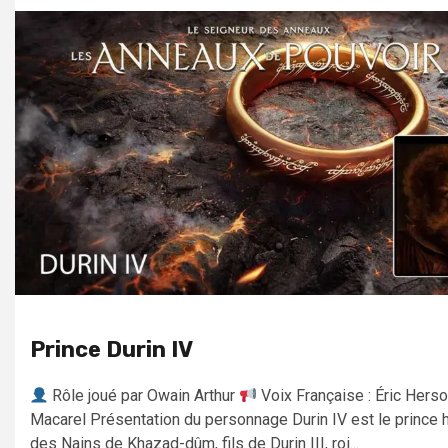
Prince Durin IV
Rôle joué par Owain Arthur
Voix Française : Éric Hers
Macarel Présentation du personnage Durin IV est le prince h
des Nains de Khazad-dûm, fils de Durin III, roi...