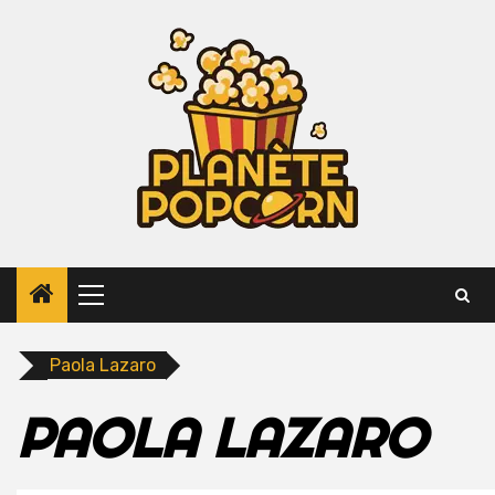
Skip
to
content
Primary
Menu
Paola Lazaro
PAOLA LAZARO