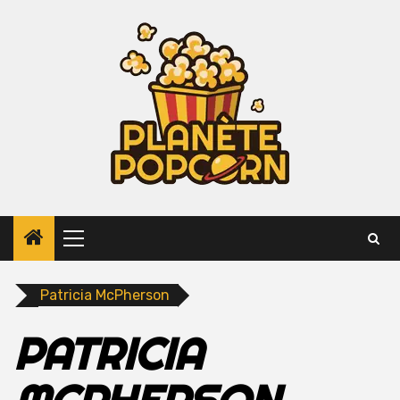
Skip
to
content
Primary
Menu
Patricia McPherson
PATRICIA