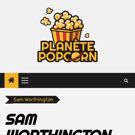
Skip
to
content
Primary
Menu
Sam Worthington
SAM