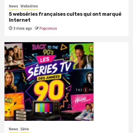
News
Webséries
5 webséries françaises cultes qui ont marqué
Internet
3 mois ago
Popcornus
News
Série