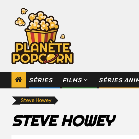
Skip
to
content
SÉRIES
FILMS
SÉRIES ANI
Steve Howey
STEVE HOWEY