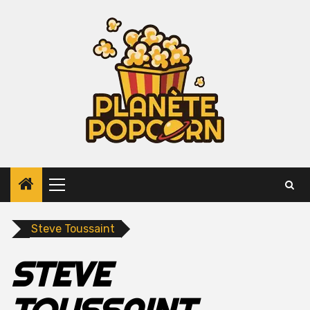
Skip
to
content
Primary
Menu
Steve Toussaint
STEVE