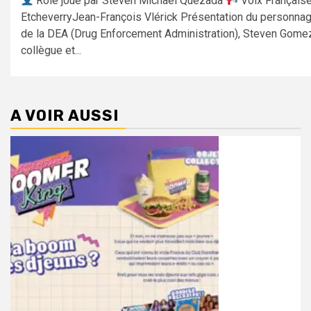
Rôle joué par Steven Michael Quezada
Voix Française 
EtcheverryJean-François Vlérick Présentation du personna
de la DEA (Drug Enforcement Administration), Steven Gomez
collègue et...
A VOIR AUSSI