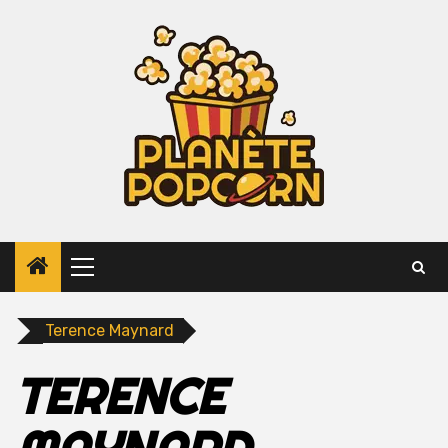
Skip
to
content
Primary
Menu
Terence Maynard
TERENCE