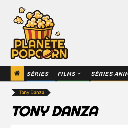
Skip
to
content
SÉRIES
FILMS
SÉRIES ANI
Tony Danza
TONY DANZA