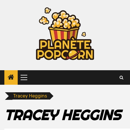
Skip
to
content
Primary
Menu
Tracey Heggins
TRACEY HEGGINS